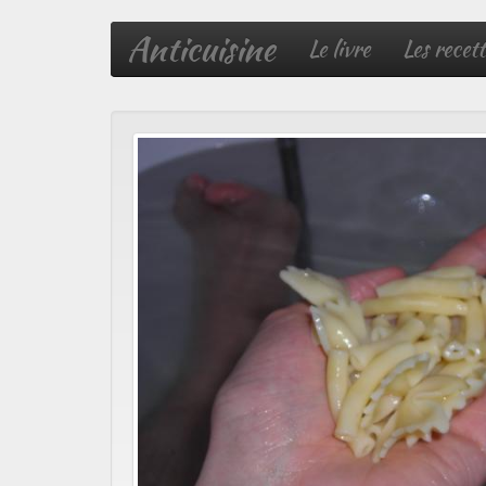
Anticuisine
Le livre
Les recett