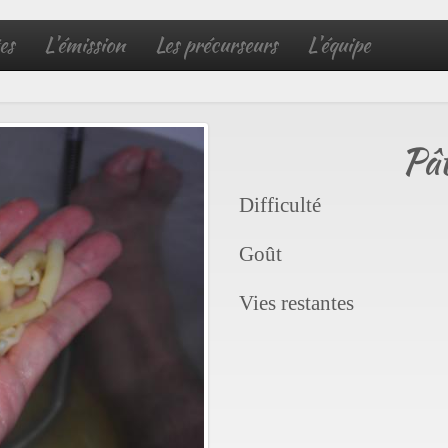
es
L'émission
Les précurseurs
L'équipe
Pât
Difficulté
Goût
Vies restantes